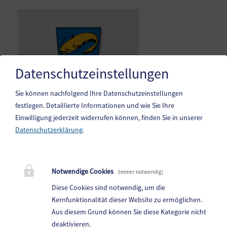
Datenschutzeinstellungen
Sie können nachfolgend Ihre Datenschutzeinstellungen
festlegen.
Detaillierte Informationen und wie Sie Ihre
Einwilligung jederzeit widerrufen können, finden Sie in unserer
Datenschutzerklärung
.
Gemeinde Steindorf am Ossiacher See
10. Oktoberstr. 1, 9551 Bodensdorf am Ossiacher See
Notwendige Cookies
(immer notwendig)
Telefon:
04243 83 83 0
Diese Cookies sind notwendig, um die
Fax: 04243 83 83 30
Kernfunktionalität dieser Website zu ermöglichen.
Aus diesem Grund können Sie diese Kategorie nicht
E-Mail:
steindorf.direktion@ktn.gde.at
deaktivieren.