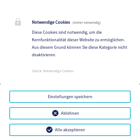
Gemeinde Steindorf am Ossiacher See
10. Oktoberstr. 1, 9551 Bodensdorf am Ossiacher See
Notwendige Cookies
(immer notwendig)
Telefon:
04243 83 83 0
Diese Cookies sind notwendig, um die
Fax: 04243 83 83 30
Kernfunktionalität dieser Website zu ermöglichen.
Aus diesem Grund können Sie diese Kategorie nicht
E-Mail:
steindorf.direktion@ktn.gde.at
deaktivieren.
Parteienverkehr:
Heute,
08:00 - 12:00 Uhr
Zweck
:
Notwendige Cookies
Amtsstunden:
Heute,
07:00 - 12:00 Uhr
Einstellungen speichern
Mehr...
Amtssignatur
Ablehnen
Barrierefreiheit
Datenschutz
Sitemap
Alle akzeptieren
Impressum