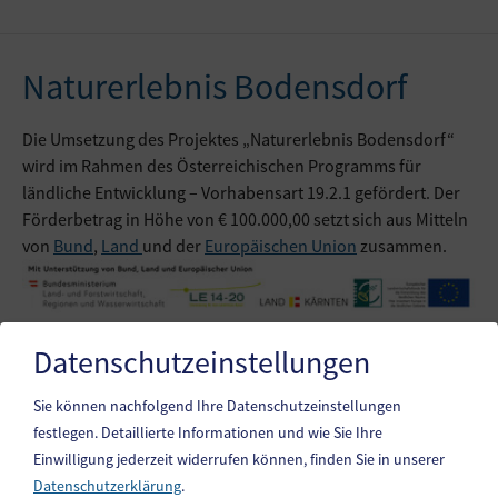
Naturerlebnis Bodensdorf
Die Umsetzung des Projektes „Naturerlebnis Bodensdorf“
wird im Rahmen des Österreichischen Programms für
ländliche Entwicklung – Vorhabensart 19.2.1 gefördert. Der
Förderbetrag in Höhe von € 100.000,00 setzt sich aus Mitteln
von
Bund
,
Land
und der
Europäischen Union
zusammen.
Datenschutzeinstellungen
Projektbeschreibung
Sie können nachfolgend Ihre Datenschutzeinstellungen
festlegen.
Detaillierte Informationen und wie Sie Ihre
Einwilligung jederzeit widerrufen können, finden Sie in unserer
Datenschutzerklärung
.