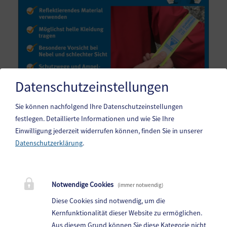
Datenschutzeinstellungen
Sie können nachfolgend Ihre Datenschutzeinstellungen
festlegen.
Detaillierte Informationen und wie Sie Ihre
Einwilligung jederzeit widerrufen können, finden Sie in unserer
Datenschutzerklärung
.
Gemeinde Steindorf am Ossiacher See
10. Oktoberstr. 1, 9551 Bodensdorf am Ossiacher See
Notwendige Cookies
(immer notwendig)
Telefon:
04243 83 83 0
Diese Cookies sind notwendig, um die
Fax: 04243 83 83 30
Kernfunktionalität dieser Website zu ermöglichen.
Aus diesem Grund können Sie diese Kategorie nicht