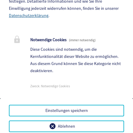
festlegen.
Detaillierte Informationen und wie Sie Ihre
Einwilligung jederzeit widerrufen können, finden Sie in unserer
Datenschutzerklärung
.
Gemeinde Steindorf am Ossiacher See
10. Oktoberstr. 1, 9551 Bodensdorf am Ossiacher See
Notwendige Cookies
(immer notwendig)
Telefon:
04243 83 83 0
Diese Cookies sind notwendig, um die
Fax: 04243 83 83 30
Kernfunktionalität dieser Website zu ermöglichen.
Aus diesem Grund können Sie diese Kategorie nicht
E-Mail:
steindorf.direktion@ktn.gde.at
deaktivieren.
Parteienverkehr:
Heute,
08:00 - 12:00 Uhr
Zweck
:
Notwendige Cookies
Amtsstunden:
Heute,
07:00 - 12:00 Uhr , 13: 00 - 16:00 Uhr
Einstellungen speichern
Mehr...
Amtssignatur
Ablehnen
Barrierefreiheit