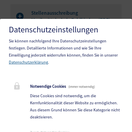
Stellenausschreibung
Musikmittelschule Feldkirchen (
PDF
)
Datenschutzeinstellungen
Sie können nachfolgend Ihre Datenschutzeinstellungen
festlegen.
Detaillierte Informationen und wie Sie Ihre
Einwilligung jederzeit widerrufen können, finden Sie in unserer
Datenschutzerklärung
.
Gemeinde Steindorf am Ossiacher See
10. Oktoberstr. 1, 9551 Bodensdorf am Ossiacher See
Notwendige Cookies
(immer notwendig)
Telefon:
04243 83 83 0
Diese Cookies sind notwendig, um die
Fax: 04243 83 83 30
Kernfunktionalität dieser Website zu ermöglichen.
Aus diesem Grund können Sie diese Kategorie nicht
E-Mail:
steindorf.direktion@ktn.gde.at
deaktivieren.
Parteienverkehr:
Heute,
Geschlossen