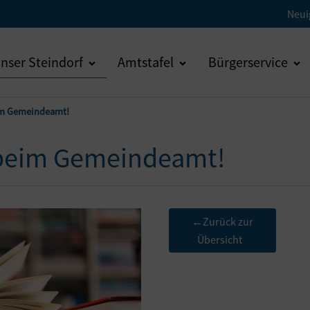
Neui
nser Steindorf
Amtstafel
Bürgerservice
eim Gemeindeamt!
" beim Gemeindeamt!
Zurück zur
←
Übersicht