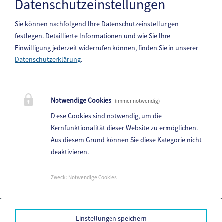
Datenschutzeinstellungen
Sie können nachfolgend Ihre Datenschutzeinstellungen
festlegen.
Detaillierte Informationen und wie Sie Ihre
Einwilligung jederzeit widerrufen können, finden Sie in unserer
Datenschutzerklärung
.
Gemeinde Steindorf am Ossiacher See
10. Oktoberstr. 1, 9551 Bodensdorf am Ossiacher See
Notwendige Cookies
(immer notwendig)
Telefon:
04243 83 83 0
Diese Cookies sind notwendig, um die
Fax: 04243 83 83 30
Kernfunktionalität dieser Website zu ermöglichen.
Aus diesem Grund können Sie diese Kategorie nicht
E-Mail:
steindorf.direktion@ktn.gde.at
deaktivieren.
Parteienverkehr:
Heute,
Geschlossen
Zweck
:
Notwendige Cookies
Amtsstunden:
Heute,
Geschlossen
Einstellungen speichern