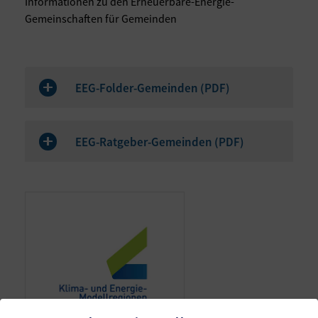
Informationen zu den Erneuerbare-Energie-
Gemeinschaften für Gemeinden
EEG-Folder-Gemeinden (
PDF
)
EEG-Ratgeber-Gemeinden (
PDF
)