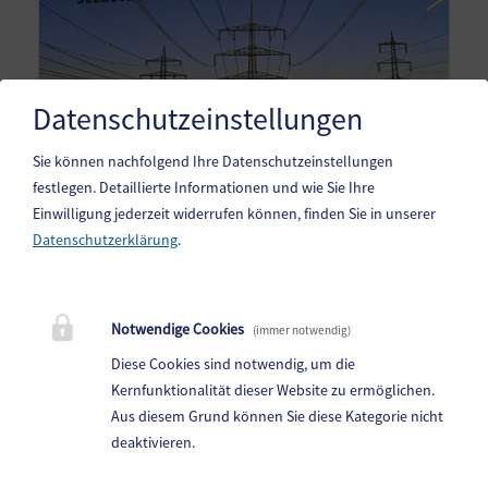
Datenschutzeinstellungen
Sie können nachfolgend Ihre Datenschutzeinstellungen
festlegen.
Detaillierte Informationen und wie Sie Ihre
Einwilligung jederzeit widerrufen können, finden Sie in unserer
Datenschutzerklärung
.
Gemeinde Steindorf am Ossiacher See
10. Oktoberstr. 1, 9551 Bodensdorf am Ossiacher See
Notwendige Cookies
(immer notwendig)
Telefon:
04243 83 83 0
Diese Cookies sind notwendig, um die
Fax: 04243 83 83 30
Kernfunktionalität dieser Website zu ermöglichen.
Aus diesem Grund können Sie diese Kategorie nicht
E-Mail:
steindorf.direktion@ktn.gde.at
deaktivieren.
Parteienverkehr: