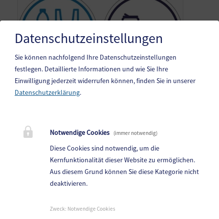
Datenschutzeinstellungen
Sie können nachfolgend Ihre Datenschutzeinstellungen
festlegen.
Detaillierte Informationen und wie Sie Ihre
Einwilligung jederzeit widerrufen können, finden Sie in unserer
Datenschutzerklärung
.
Gemeinde Steindorf am Ossiacher See
10. Oktoberstr. 1, 9551 Bodensdorf am Ossiacher See
Notwendige Cookies
(immer notwendig)
Telefon:
04243 83 83 0
Diese Cookies sind notwendig, um die
Fax: 04243 83 83 30
Kernfunktionalität dieser Website zu ermöglichen.
Aus diesem Grund können Sie diese Kategorie nicht
E-Mail:
steindorf.direktion@ktn.gde.at
deaktivieren.
Parteienverkehr:
Heute,
Geschlossen
Zweck
:
Notwendige Cookies