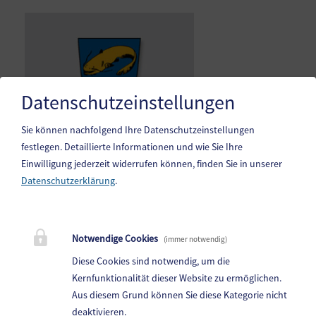
Datenschutzeinstellungen
Sie können nachfolgend Ihre Datenschutzeinstellungen
festlegen.
Detaillierte Informationen und wie Sie Ihre
Einwilligung jederzeit widerrufen können, finden Sie in unserer
Datenschutzerklärung
.
Gemeinde Steindorf am Ossiacher See
10. Oktoberstr. 1, 9551 Bodensdorf am Ossiacher See
Notwendige Cookies
(immer notwendig)
Telefon:
04243 83 83 0
Diese Cookies sind notwendig, um die
Fax: 04243 83 83 30
Kernfunktionalität dieser Website zu ermöglichen.
Aus diesem Grund können Sie diese Kategorie nicht
E-Mail:
steindorf.direktion@ktn.gde.at
deaktivieren.